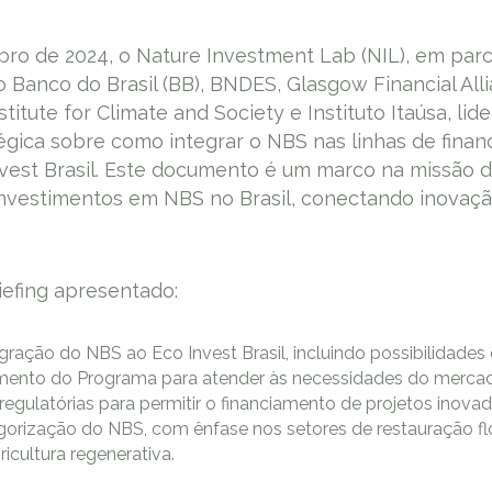
ro de 2024, o Nature Investment Lab (NIL), em par
o Banco do Brasil (BB), BNDES, Glasgow Financial All
titute for Climate and Society e Instituto Itaúsa, li
égica sobre como integrar o NBS nas linhas de fina
vest Brasil. Este documento é um marco na missão d
nvestimentos em NBS no Brasil, conectando inovação
.
efing apresentado:
gração do NBS ao Eco Invest Brasil, incluindo possibilidade
iamento do Programa para atender às necessidades do merca
ulatórias para permitir o financiamento de projetos inovad
orização do NBS, com ênfase nos setores de restauração flo
icultura regenerativa.