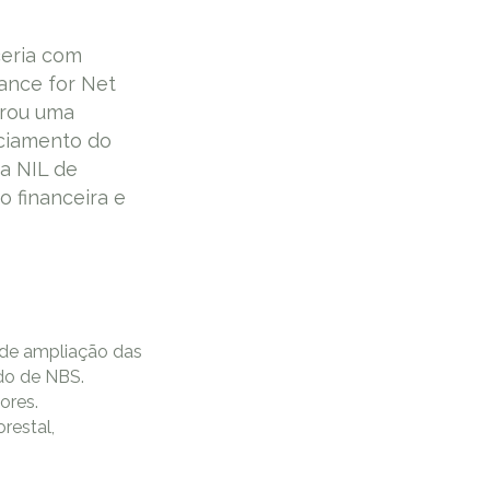
ceria com
iance for Net
derou uma
nciamento do
a NIL de
 financeira e
s de ampliação das
do de NBS.
ores.
restal,