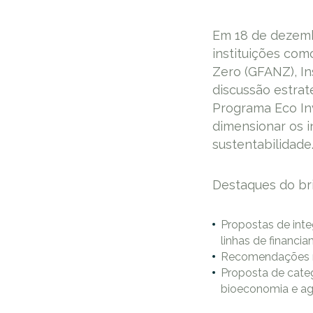
Em 18 de dezemb
instituições com
Zero (GFANZ), Ins
discussão estrat
Programa Eco In
dimensionar os i
sustentabilidade
Destaques do bri
Propostas de inte
linhas de financ
Recomendações reg
Proposta de categ
bioeconomia e agr