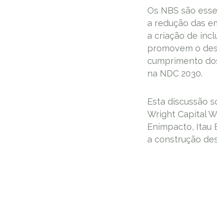
Os NBS são essen
a redução das em
a criação de inc
promovem o dese
cumprimento dos
na NDC 2030.
Esta discussão s
Wright Capital 
Enimpacto, Itau 
a construção des