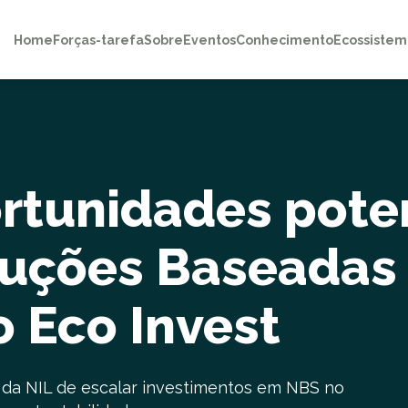
Home
Forças-tarefa
Sobre
Eventos
Conhecimento
Ecossistem
ortunidades pote
oluções Baseadas
 Eco Invest
da NIL de escalar investimentos em NBS no