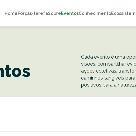
Home
Forças-tarefa
Sobre
Eventos
Conhecimento
Ecossistem
Cada evento é uma opor
ntos
visões, compartilhar ev
ações coletivas, transf
caminhos tangíveis para
positivos para a naturez